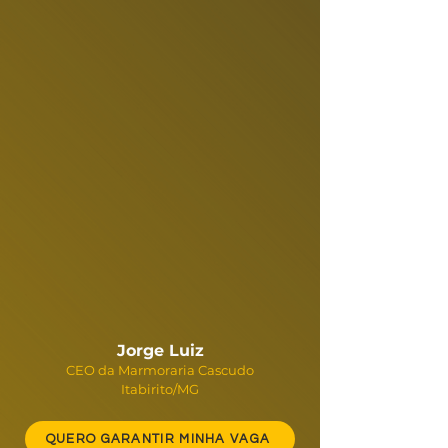
Jorge Luiz
CEO da Marmoraria Cascudo
Itabirito/MG
QUERO GARANTIR MINHA VAGA