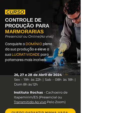
CONTROLE DE
PRODUÇÃO PARA
MARMORARIAS
Presencial ou Online(Ao vivo)
Conquiste o
DOMÍNIO
pleno
da sua produção e eleve a
sua
LUCRATIVIDADE
para
patamares mais incríveis.
26, 27 e 28 de Abril de 2024
Sex - 19h às 22h | Sab - 08h às 18h |
Dom 8h às 12h
Instituto Rochas
- Cachoeiro de
Itapemirim/ES (Presencial ou
Transmitido Ao vivo
Pelo Zoom)