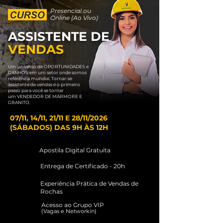
Presencial ou
Online (Ao Vivo)
ASSISTENTE DE
VENDAS
Um universo de OPORTUNIDADES e
GANHOS em um setor onde somos
referência
mundial. Tornar-se
assistente de vendas é o primeiro
passo para você se tornar
um
VENDEDOR DE MÁRMORE E
GRANITO.
07/11, 14/11, 21/11 E 28/11/2026
(SÁBADOS) DAS 9H ÀS 12H
Apostila Digital Gratuita
Entrega de Certificado - 20h
Experiência Prática de Vendas de
Rochas
Acesso ao Grupo VIP
(Vagas e Networkin)