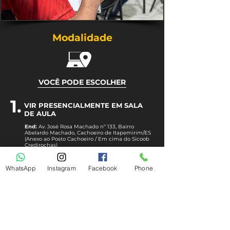
Modalidade
VOCÊ PODE ESCOLHER
1.
VIR PRESENCIALMENTE EM SALA
DE AULA
End:
Av. José Rosa Machado nº 133, Bairro
Abelardo Machado, Cachoeiro de Itapemirim/ES
(Anexo ao Posto Cachoeiro / Em cima do Sicoob
Credirochas)
Clique aqui para abrir a nossa
Localização
WhatsApp
Instagram
Facebook
Phone
2.
ASSISTIR DE FORMA ONLINE
(AO VIVO)
Você poderá assistir de casa pelo Celular ou
Computador, nos mesmos dias e horários da
aula presencial.
O link de acesso será disponibilizado na