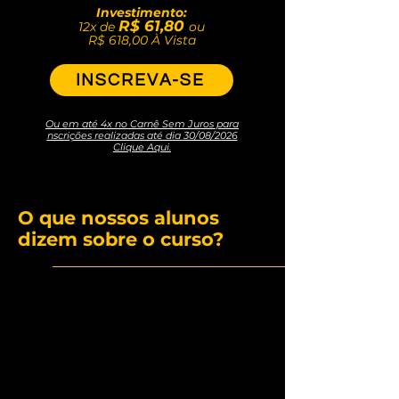
Investimento:
R$ 61,80
12x de
ou
R$ 618,00
À Vista
INSCREVA-SE
Ou em até 4x no Carnê Sem Juros para
nscrições realizadas até dia 30/08/2026
Clique Aqui.
O que nossos alunos
dizem sobre o curso?