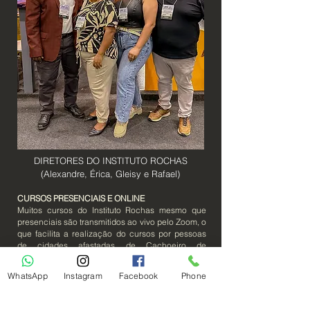
DIRETORES DO INSTITUTO ROCHAS
(Alexandre, Érica, Gleisy e Rafael)
CURSOS PRESENCIAIS E ONLINE
Muitos cursos do Instituto Rochas mesmo que
presenciais são transmitidos ao vivo pelo Zoom, o
que facilita a realização do cursos por pessoas
de cidades afastadas de Cachoeiro de
Itapemirim. E isso não impede a interação do
aluno no momento da aula, já que possuimos um
WhatsApp
Instagram
Facebook
Phone
sistema multimídia que favorece a interação dos
alunos online com o professor e toda sala de
aula.