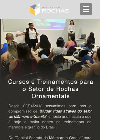
Cursos e Treinamentos para
o Setor de Rochas
Ornamentais
Desde 02/04/2018 assumimos para nós o
compromisso de
"Mudar vidas através do setor
do Mármore e Granito"
, e neste ano nascia o que
é hoje o maior centro de treinamento de
mármore e granito do Brasil.
Da "Capital Secreta do Mármore e Granito" para