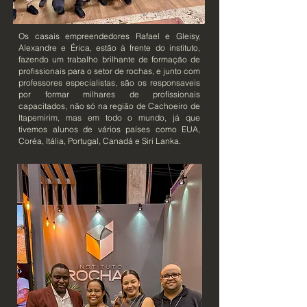
Os casais empreendedores Rafael e Gleisy,
Alexandre e Érica, estão à frente do instituto,
fazendo um trabalho brilhante de formação de
profissionais para o setor de rochas, e junto com
professores especialistas, são os responsaveis
por formar milhares de profissionais
capacitados, não só na região de Cachoeiro de
Itapemirim, mas em todo o mundo, já que
tivemos alunos de vários países como EUA,
Coréa, Itália, Portugal, Canadá e Siri Lanka.