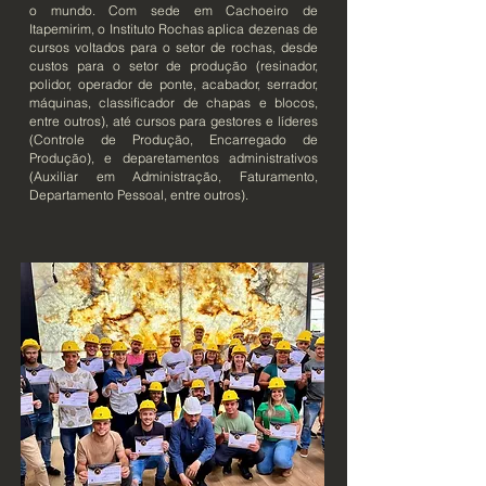
o mundo. Com sede em Cachoeiro de
Itapemirim, o Instituto Rochas aplica dezenas de
cursos voltados para o setor de rochas, desde
custos para o setor de produção (resinador,
polidor, operador de ponte, acabador, serrador,
máquinas, classificador de chapas e blocos,
entre outros), até cursos para gestores e líderes
(Controle de Produção, Encarregado de
Produção), e deparetamentos administrativos
(Auxiliar em Administração, Faturamento,
Departamento Pessoal, entre outros).